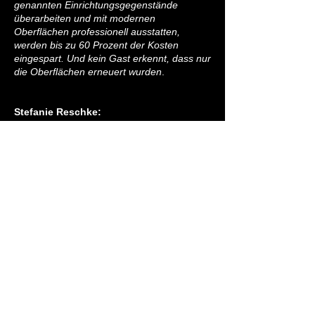
genannten Einrichtungsgegenstände
überarbeiten und mit modernen
Oberflächen professionell ausstatten,
werden bis zu 60 Prozent der Kosten
eingespart. Und kein Gast erkennt, dass nur
die Oberflächen erneuert wurden
.
Stefanie Reschke:
Und der Zeitaufwand?
Wolfgang Knoof:
Tja, ist schon klar, dass echte Arbeit
dahintersteckt, ein Hotel mit zum Beispiel
300 Zimmern umfassend zu modernisieren.
Das geschieht étagenweise im laufenden
Betrieb. Wenn wir mit Architekturfolien
renovieren, entsteht kein Lärm, kein Staub,
kein Müll. Alles geschieht an Ort und Stelle;
keine Tür wird ausgehängt. Wir arbeiten
von 7:00 Uhr morgens bis abends und kein
Gast auf einer anderen Etage bekommt
davon irgendetwas mit. Sagen wir mal, wir
hätten 5 Etagen mit jeweils 60 Zimmern.